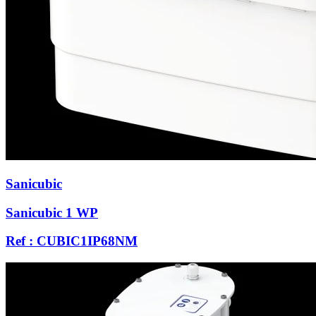
Sanicubic
Sanicubic 1 WP
Ref : CUBIC1IP68NM