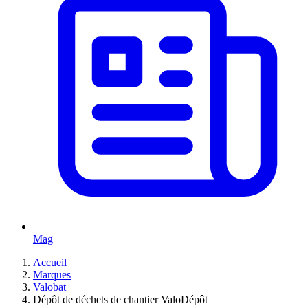
Mag
Accueil
Marques
Valobat
Dépôt de déchets de chantier ValoDépôt