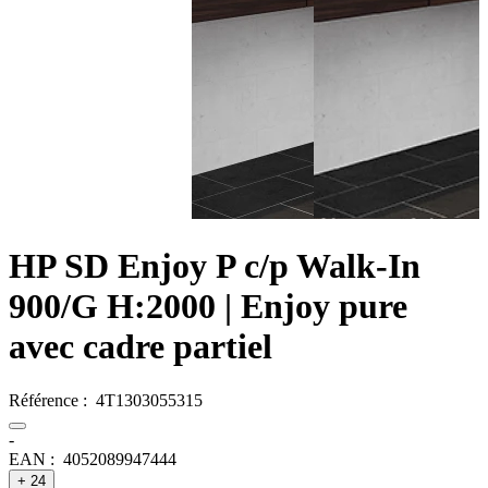
HP SD Enjoy P c/p Walk-In
900/G H:2000
| Enjoy pure
avec cadre partiel
Référence :
4T1303055315
-
EAN :
4052089947444
+ 24