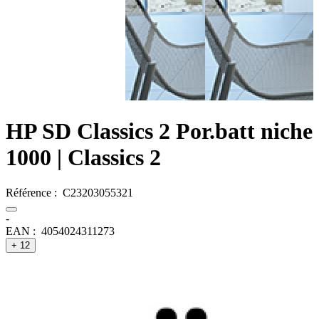
HP SD Classics 2 Por.batt niche
1000
| Classics 2
Référence :
C23203055321
-
EAN :
4054024311273
+ 12