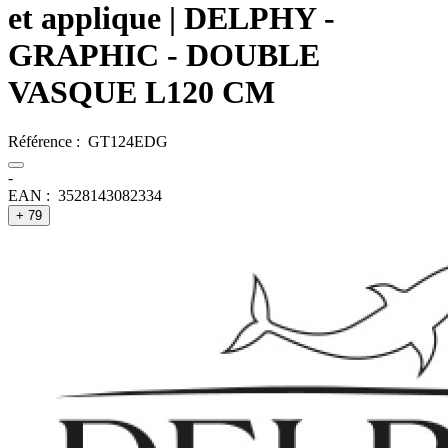
et applique
| DELPHY -
GRAPHIC - DOUBLE
VASQUE L120 CM
Référence :
GT124EDG
-
EAN :
3528143082334
+ 79